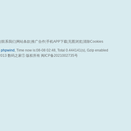
们
|
联系我们
|
网站条款
|
推广合作
|
手机APP下载
|
无图浏览
|
清除Cookies
y
phpwind
, Time now is:08-08 02:48,
Total 0.444141(s)
, Gzip enabled
2013
数码之家
① 版权所有
闽ICP备2021002735号