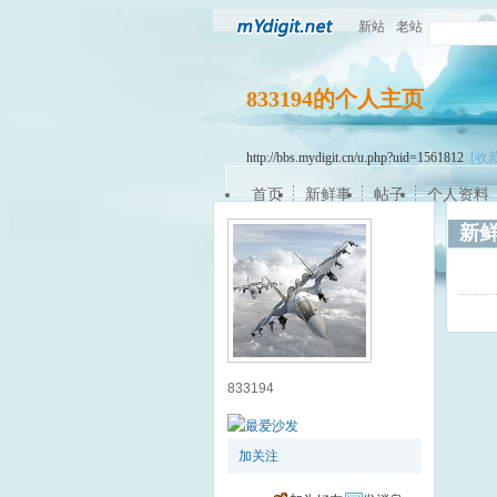
新站
老站
833194的个人主页
http://bbs.mydigit.cn/u.php?uid=1561812
[收藏
首页
新鲜事
帖子
个人资料
新
833194
加关注