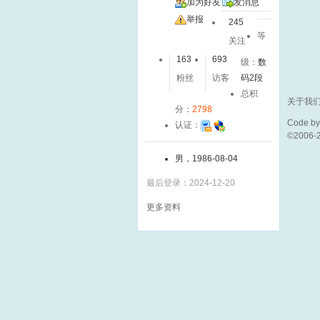
加为好友
发消息
举报
245
等
关注
163
693
级：
数
粉丝
访客
码2段
总积
关于我
分：
2798
Code b
认证：
©2006-
男，1986-08-04
最后登录：2024-12-20
更多资料