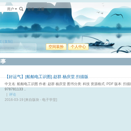
用户
登录
注册
]
[复制]
空间装扮
个人中心
鲜事
【好运气】[船舶电工识图].赵群.杨庆堂.扫描版
中文名: 船舶电工识图 作者: 赵群 杨庆堂 图书分类: 科技 资源格式: PDF 版本: 
978781133 ..
|
评论
2016-03-19
[来自版块 -
电子学堂
]