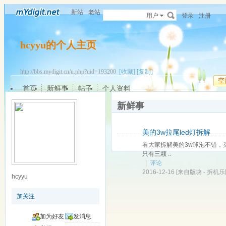
新站
老站
用户
登录
注册
hcyyu的个人主页
http://bbs.mydigit.cn/u.php?uid=193200
[收藏]
[复制]
空
首页
新鲜事
帖子
个人资料
新鲜事
美的3w拉尾led灯拆解
看大家拆解美的3w球泡不错
只有三颗 ..
|
评论
2016-12-16
[来自版块 -
拆机乐
hcyyu
加关注
加为好友
发消息