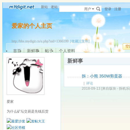
新站
老站
用户
登录
注册
爱家的个人主页
http://bbs.mydigit.cn/u.php?uid=1366199
[收藏]
[复制]
空
首页
新鲜事
帖子
个人资料
新鲜事
拆：小熊 350W剪蛋器
|
评论
2018-09-13
[来自版块 -
拆机乐
爱家
为什么矿坛交易是先钱后货