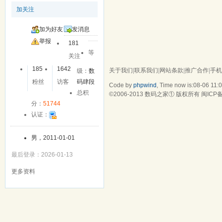
加关注
加为好友
发消息
举报
181
等
关注
185
1642
关于我们
|
联系我们
|
网站条款
|
推广合作
|
手机
级：
数
粉丝
访客
码肆段
Code by
phpwind
, Time now is:08-06 11:
总积
©2006-2013
数码之家
① 版权所有
闽ICP备
分：
51744
认证：
男，2011-01-01
最后登录：2026-01-13
更多资料