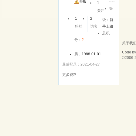
举报
1
等
关注
1
2
级：
新
粉丝
访客
手上路
总积
分：
2
关于我
Code b
男，1988-01-01
©2006-
最后登录：2021-04-27
更多资料