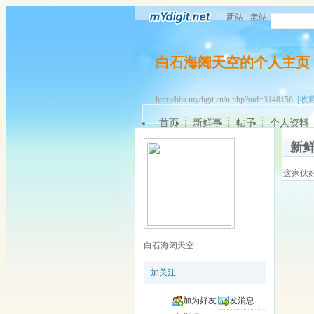
新站
老站
白石海阔天空的个人主页
http://bbs.mydigit.cn/u.php?uid=3148156
[收藏
首页
新鲜事
帖子
个人资料
新
这家伙
白石海阔天空
加关注
加为好友
发消息