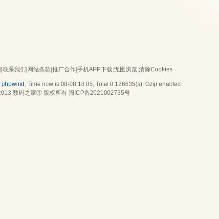
们
|
联系我们
|
网站条款
|
推广合作
|
手机APP下载
|
无图浏览
|
清除Cookies
y
phpwind
, Time now is:08-08 18:05,
Total 0.126635(s)
, Gzip enabled
2013
数码之家
① 版权所有
闽ICP备2021002735号