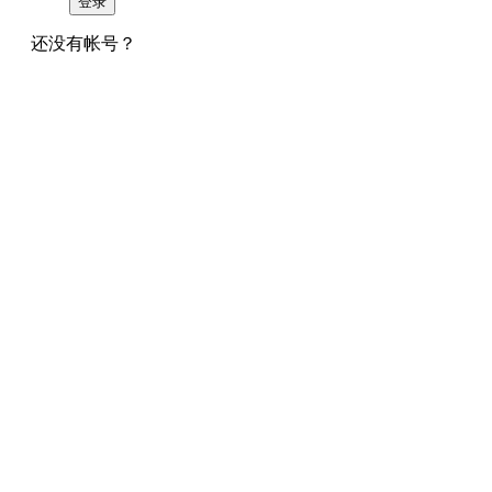
登录
还没有帐号？
注册一个
返回继续操作
或者
返回首页