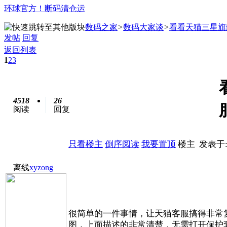
环球官方！断码清仓运
数码之家
>
数码大家谈
>
看看天猫三星旗
发帖
回复
返回列表
1
2
3
4518
26
阅读
回复
只看楼主
倒序阅读
我要置顶
楼主
发表于: 
离线
xyzong
很简单的一件事情，让天猫客服搞得非常
图，上面描述的非常清楚，无需打开保护