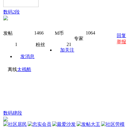
数码2段
1466
1064
发帖
M币
回复
专家
举报
1
21
粉丝
加关注
发消息
离线
太残酷
数码肆段