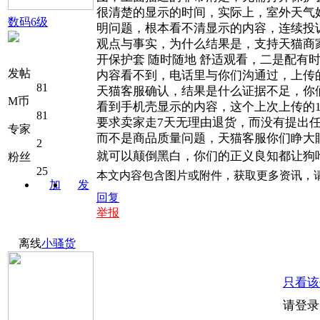
很清楚的显示的时间，实际上，室外天气
数码6级
明问题，根本看不清显示的内容，连续投
观点与事实，为什么结果是，支持天猫商
开保护套
随时随地
舒适观看，二是配有
发帖
内容看不到，电话里与你们沟通过，上传
81
天猫客服确认，结果是什么证据不足，你
M币
看到手机壳显示的内容，这个上次上传的
81
要求卖家走
7
天无理由退货，而没有提出
专家
而不是商品质量问题，天猫客服你们睁大
2
就可以颠倒黑白，你们的正义良知都让狗
粉丝
25
本文内容包含图片或附件，获取更多资讯，
加
发
回复
关注
消息
举报
离线
小骚货
只看该
请登录