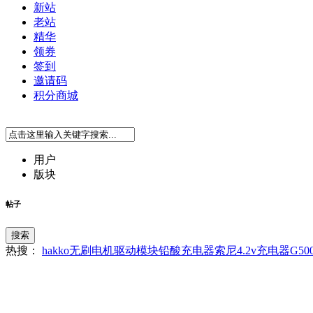
新站
老站
精华
领券
签到
邀请码
积分商城
用户
版块
帖子
搜索
热搜：
hakko
无刷电机驱动模块
铅酸充电器
索尼4.2v充电器
G50