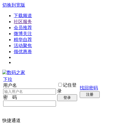
切换到宽版
下载频道
社区服务
会员推荐
微博关注
精华自荐
活动聚焦
领优惠券
下拉
记住登
用户名
找回密码
录
注册
密 码
登录
快捷通道