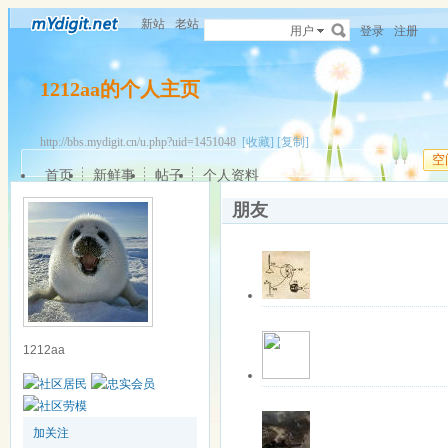
新站
老站
用户
登录
注册
1212aa的个人主页
http://bbs.mydigit.cn/u.php?uid=1451048
[收藏]
[复制]
空
首页
新鲜事
帖子
个人资料
朋友
关注中
离线
lone-lin
该用户暂无签名
1212aa
更多操作
最近登录: 2026-0
关注中
离线
airboy25
该用户暂无签名
加关注
更多操作
最近登录: 2018-1