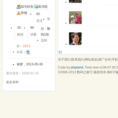
关注中
离线
zhang_yy
加为好友
发消息
该用户暂无签名
举报
65
更多操作
最近登录: 2025-1
等
关注
关注中
离线
myhaly
35
90
级：
数
该用户暂无签名
粉丝
访客
码1段
更多操作
最近登录: 2022-1
总积
分：
1671
关注中
离线
williamgar
认证：
1
2
老婆说：“莫问回报，拆东
更多操作
最近登录: 2025-0
关于我们
|
联系我们
|
网站条款
|
推广合作
|
手机
保密，2013-05-30
Code by
phpwind
, Time now is:08-07 00:
©2006-2013
数码之家
① 版权所有
闽ICP备
最后登录：2026-01-18
更多资料