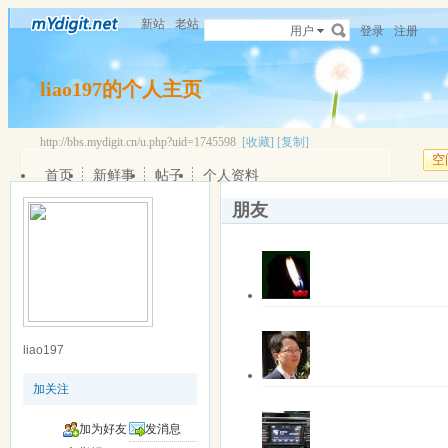
新站
老站
用户
登录
注册
liao197的个人主页
http://bbs.mydigit.cn/u.php?uid=1745598
[收藏]
[复制]
空
首页
新鲜事
帖子
个人资料
朋友
关注中
离线
fjphdx
灯下黑http://fjphdx.taobao.
liao197
更多操作
最近登录: 2022-0
加关注
关注中
离线
williamgar
老婆说：“莫问回报，拆东
加为好友
发消息
更多操作
最近登录: 2025-0