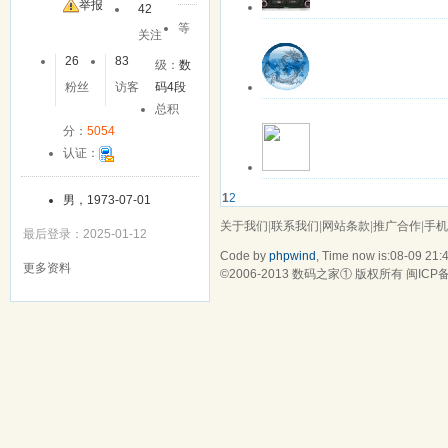
举报
42
关注中
离线
6619491
等
关注
QQ交流群； 332593737
26
83
更多操作
最近登录: 2020-1
级：
数
粉丝
访客
码4段
关注中
离线
geekehua
总积
该用户暂无签名
分：
5054
更多操作
最近登录: 2019-0
认证：
关注中
离线
汽车生活6
1
2
男，1973-07-01
该用户暂无签名
关于我们
|
联系我们
|
网站条款
|
推广合作
|
手机
更多操作
最近登录: 2017-0
最后登录：2025-01-12
Code by
phpwind
, Time now is:08-09 21:
更多资料
©2006-2013
数码之家
① 版权所有
闽ICP备