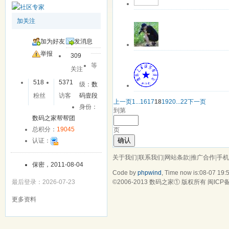
关注中
离线
666wly
加关注
该用户暂无签名
更多操作
最近登录: 2023-1
加为好友
发消息
关注中
离线
阳光使者
举报
309
该用户暂无签名
等
关注
更多操作
最近登录: 2023-0
518
5371
级：
数
关注中
离线
3369348
粉丝
访客
码壹段
上一页
1...
16
17
18
19
20
...22
下一页
OK
身份：
到第
更多操作
最近登录: 2022-0
数码之家帮帮团
总积分：
19045
页
确认
认证：
关于我们
|
联系我们
|
网站条款
|
推广合作
|
手机
保密，2011-08-04
Code by
phpwind
, Time now is:08-07 19:
©2006-2013
数码之家
① 版权所有
闽ICP备
最后登录：2026-07-23
更多资料