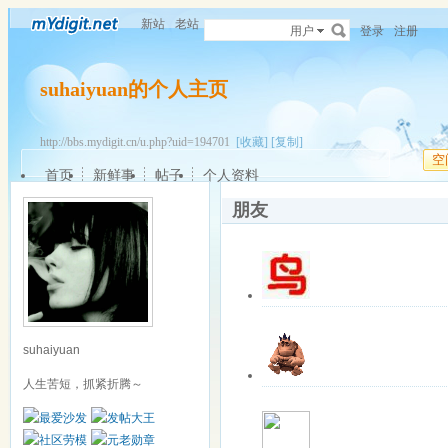
新站
老站
用户
登录
注册
suhaiyuan的个人主页
http://bbs.mydigit.cn/u.php?uid=194701
[收藏]
[复制]
空
首页
新鲜事
帖子
个人资料
朋友
关注中
离线
开心的果
该用户暂无签名
suhaiyuan
更多操作
最近登录: 2026-0
人生苦短，抓紧折腾～
关注中
离线
muziyc
顺其自然
更多操作
最近登录: 2021-0