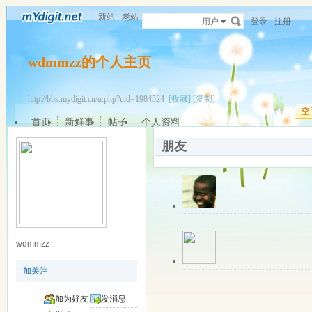
新站
老站
用户
登录
注册
wdmmzz的个人主页
http://bbs.mydigit.cn/u.php?uid=1984524
[收藏]
[复制]
空
首页
新鲜事
帖子
个人资料
朋友
关注中
离线
数码小透
该用户暂无签名
wdmmzz
更多操作
最近登录: 2019-0
加关注
关注中
离线
追寻12345
该用户暂无签名
加为好友
发消息
更多操作
最近登录: 2018-1