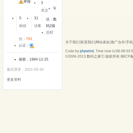
举报
3
等
关注
5
31
级：
数
粉丝
访客
码2级
总积
分：
793
关于我们
|
联系我们
|
网站条款
|
推广合作
|
手机
认证：
Code by
phpwind
, Time now is:08-08 03:
©2006-2013
数码之家
① 版权所有
闽ICP备
保密，1984-12-25
最后登录：2021-05-30
更多资料