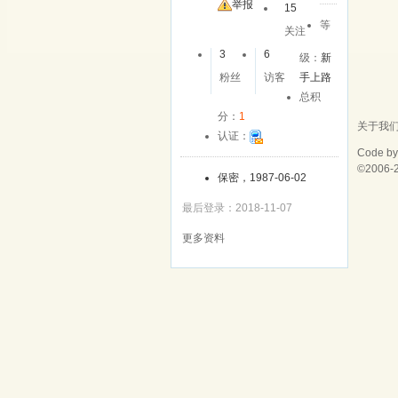
举报
15
等
关注
3
6
级：
新
粉丝
访客
手上路
总积
分：
1
关于我
认证：
Code b
©2006-
保密，1987-06-02
最后登录：2018-11-07
更多资料