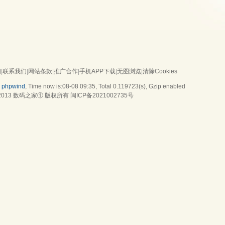
们
|
联系我们
|
网站条款
|
推广合作
|
手机APP下载
|
无图浏览
|
清除Cookies
y
phpwind
, Time now is:08-08 09:35,
Total 0.119723(s)
, Gzip enabled
2013
数码之家
① 版权所有
闽ICP备2021002735号