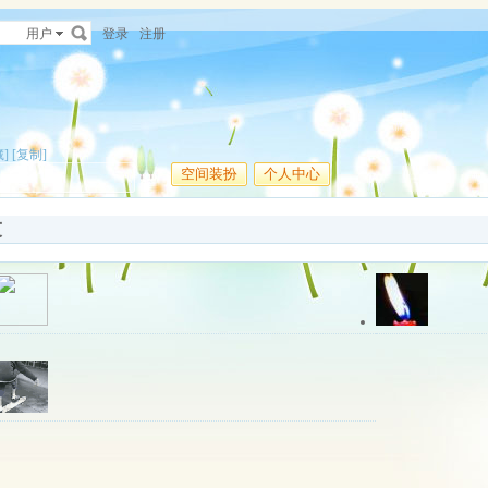
用户
登录
注册
]
[复制]
空间装扮
个人中心
友
关注中
离线
xyzong
关注中
hh
tbID:淘
更多操作
最近登录: 2026-07-27 13:46
更多操作
关注中
离线
温力口
蛋疼的感觉，喜欢检垃圾，喜欢折腾电子小玩意。
更多操作
最近登录: 2026-03-17 20:03