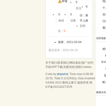
举报
现
0
等
个
关注
0
0
自
级：
新
粉丝
访客
手上路
注
总积
最
分：
5
社区信息
保密，2021-03-04
精
最后登录：2022-04-23
平
关于我们
|
联系我们
|
网站条款
|
推广合作
|
手机APP下载
|
无图浏览
|
清除Cookies
Code by
phpwind
, Time now is:08-06
16:55,
Total 0.115293(s)
, Gzip enabled
帖
©2006-2013
数码之家
① 版权所有
闽
ICP备2021002735号
联系方式