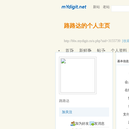
新站
老站
路路达的个人主页
http://bbs.mydigit.cn/u.php?uid=3155739
[收藏
首页
新鲜事
帖子
个人资料
基本信息
会
在
路路达
加关注
支
加为好友
发消息