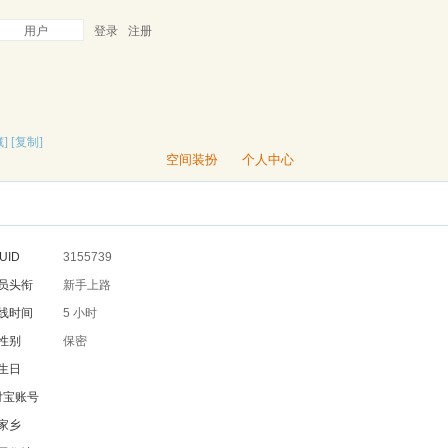
用户
登录
注册
]
[复制]
空间装扮
个人中心
UID
3155739
员头衔
新手上路
线时间
5 小时
性别
保密
生日
付宝账号
家乡