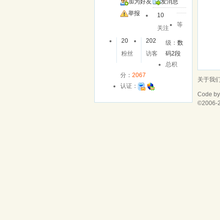
加为好友
发消息
举报
10
等
关注
20
202
级：
数
粉丝
访客
码2段
总积
分：
2067
关于我
认证：
Code b
©2006-