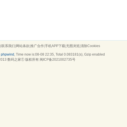
们
|
联系我们
|
网站条款
|
推广合作
|
手机APP下载
|
无图浏览
|
清除Cookies
y
phpwind
, Time now is:08-08 22:35,
Total 0.083181(s)
, Gzip enabled
2013
数码之家
① 版权所有
闽ICP备2021002735号