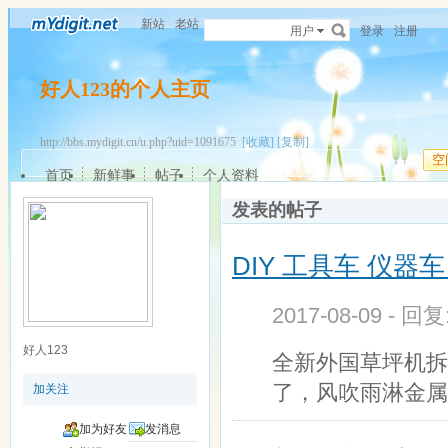
新站
老站
用户
登录
注册
好人123的个人主页
http://bbs.mydigit.cn/u.php?uid=1091675
[收藏]
[复制]
空
首页
新鲜事
帖子
个人资料
发表的帖子
DIY 工具车 仪器
2017-08-09 - 回
好人123
全新外国草坪机拆
了，风吹雨淋金属
加关注
加为好友
发消息