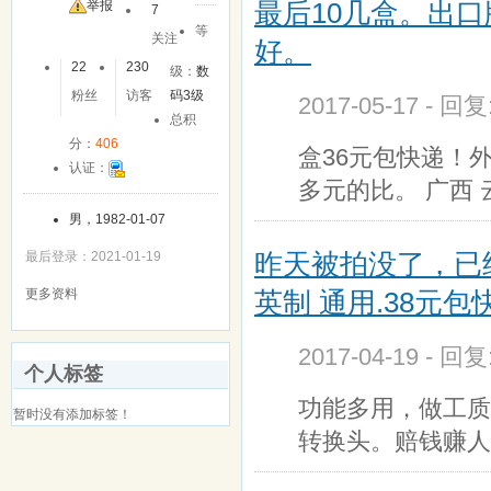
最后10几盒。出口
举报
7
等
关注
好。
22
230
级：
数
粉丝
访客
码3级
2017-05-17 - 回
总积
分：
406
盒36元包快递！
认证：
多元的比。 广西 
男，1982-01-07
昨天被拍没了，已
最后登录：2021-01-19
英制 通用.38元包
更多资料
2017-04-19 - 回
个人标签
功能多用，做工质
暂时没有添加标签！
转换头。赔钱赚人