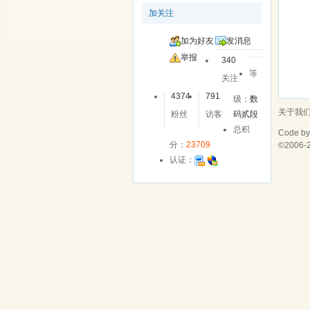
加关注
加为好友
发消息
举报
340
等
关注
4374
791
级：
数
关于我
粉丝
访客
码贰段
总积
Code b
分：
23709
©2006-
认证：