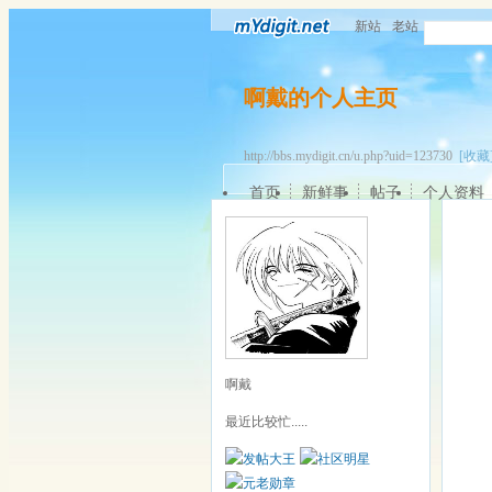
新站
老站
啊戴的个人主页
http://bbs.mydigit.cn/u.php?uid=123730
[收藏
首页
新鲜事
帖子
个人资料
啊戴
最近比较忙.....