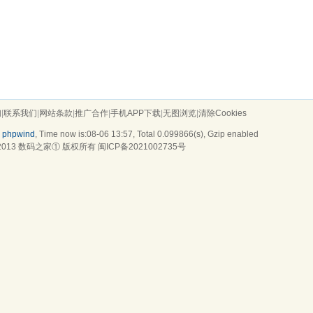
们
|
联系我们
|
网站条款
|
推广合作
|
手机APP下载
|
无图浏览
|
清除Cookies
y
phpwind
, Time now is:08-06 13:57,
Total 0.099866(s)
, Gzip enabled
2013
数码之家
① 版权所有
闽ICP备2021002735号