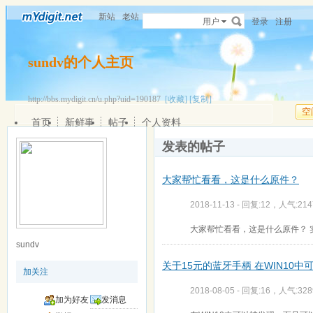
新站
老站
用户
登录
注册
sundv的个人主页
http://bbs.mydigit.cn/u.php?uid=190187
[收藏]
[复制]
空
首页
新鲜事
帖子
个人资料
发表的帖子
大家帮忙看看，这是什么原件？
2018-11-13 - 回复:12，人气:214
大家帮忙看看，这是什么原件？ 
sundv
关于15元的蓝牙手柄 在WIN10中
加关注
2018-08-05 - 回复:16，人气:328
加为好友
发消息