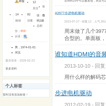
在WIN10中可以被发现，而且可
举报
12
等
关注
A3977步进电机驱动
14
92
级：
数
粉丝
访客
码1级
2015-07-27 - 回复:12，人气:301
总积
周末做了几个39
分：
859
认证：
合型的。单面板，
男，1974-01-01
谁知道HDMI的
河北
最后登录：2026-02-23
2013-10-10 - 回
更多资料
用什么样的解码芯
个人标签
步进电机驱动
暂时没有添加标签！
2012-02-19 - 回