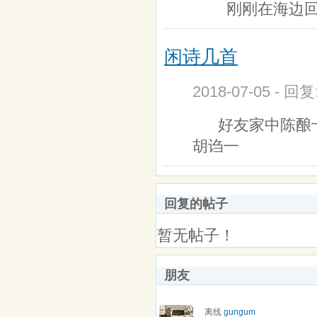
刚刚在海边
闲诗几首
2018-07-05 - 回
好友家中陈酿十
胡诌一
回复的帖子
暂无帖子！
朋友
离线
gungum