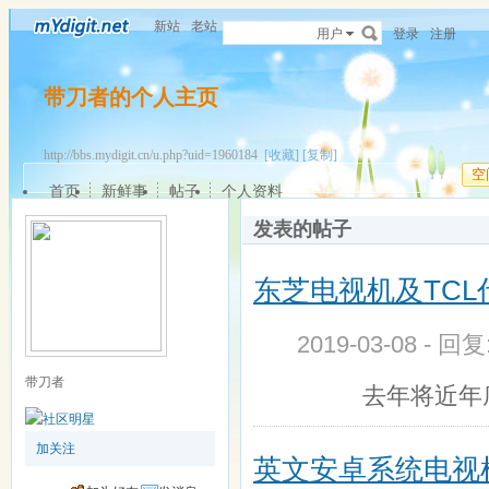
新站
老站
用户
登录
注册
带刀者的个人主页
http://bbs.mydigit.cn/u.php?uid=1960184
[收藏]
[复制]
空
首页
新鲜事
帖子
个人资料
发表的帖子
东芝电视机及TC
2019-03-08 - 回
带刀者
去年将近年底，
加关注
英文安卓系统电视