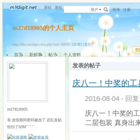
新站
老站
用户
登录
注册
m27818905的个人主页
http://bbs.mydigit.cn/u.php?uid=30926
[收藏]
[复制]
空
首页
新鲜事
帖子
个人资料
发表的帖子
庆八一！中奖的工
2016-08-04 - 回
m27818905
庆八一！中奖的工
靠 放假期间密码被改了 还乱发贴
二层包装 真身出
给扣了50M```````