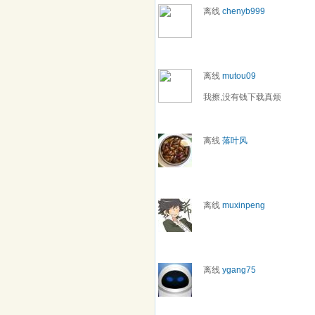
离线
chenyb999
离线
mutou09
我擦,没有钱下载真烦
离线
落叶风
离线
muxinpeng
离线
ygang75