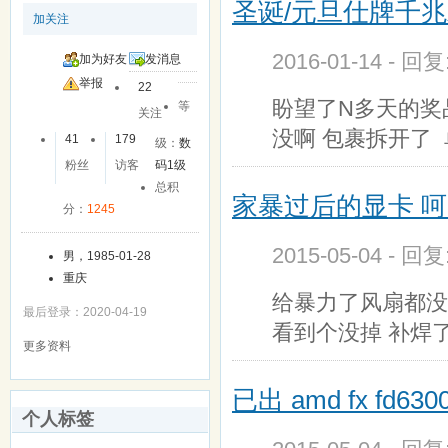
圣诞/元旦仕牌千
加关注
2016-01-14 - 回
加为好友
发消息
举报
22
盼望了N多天的奖
等
关注
没啊 包裹拆开了
41
179
级：
数
粉丝
访客
码1级
总积
家暴过后的显卡 
分：
1245
2015-05-04 - 回
男，1985-01-28
重庆
给暴力了风扇都没
最后登录：2020-04-19
看到个没掉 补焊了
更多资料
已出 amd fx fd6
个人标签