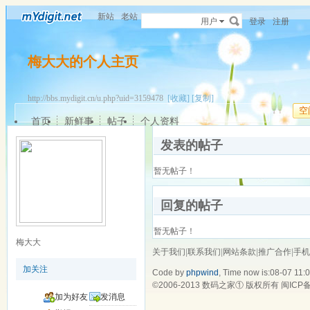
新站
老站
用户
登录
注册
梅大大的个人主页
http://bbs.mydigit.cn/u.php?uid=3159478
[收藏]
[复制]
空
首页
新鲜事
帖子
个人资料
发表的帖子
暂无帖子！
回复的帖子
暂无帖子！
梅大大
关于我们
|
联系我们
|
网站条款
|
推广合作
|
手机
加关注
Code by
phpwind
, Time now is:08-07 11:
©2006-2013
数码之家
① 版权所有
闽ICP备
加为好友
发消息