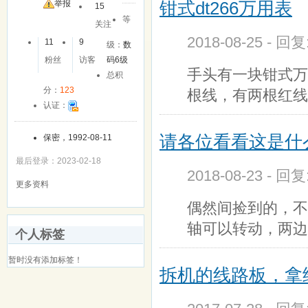
钳式dt266万用表
举报
15
等
关注
2018-08-25 - 回
11
9
级：
数
粉丝
访客
码6级
手头有一块钳式万
总积
分：
123
根线，有两根红线
认证：
请各位看看这是什
保密，1992-08-11
最后登录：2023-02-18
2018-08-23 - 回
更多资料
偶然间捡到的，不
轴可以转动，两边
个人标签
暂时没有添加标签！
拆机的线路板，拿