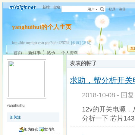
新站
老站
用户
登录
注册
yanghuihui的个人主页
http://bbs.mydigit.cn/u.php?uid=425764
[收藏]
[复制]
空
首页
新鲜事
帖子
个人资料
发表的帖子
求助，帮分析开关
2018-10-08 - 回
yanghuihui
12v的开关电源
分析一下 芯片1435 
加关注
加为好友
发消息