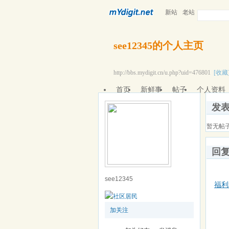
新站
老站
see12345的个人主页
http://bbs.mydigit.cn/u.php?uid=476801
[收藏
首页
新鲜事
帖子
个人资料
发
暂无帖
回
see12345
福利
加关注