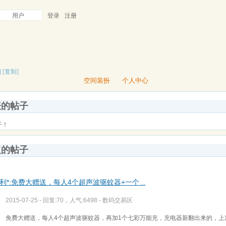
用户
登录
注册
]
[复制]
空间装扮
个人中心
表的帖子
子！
复的帖子
利*:免费大赠送，每人4个超声波驱蚊器+一个 ..
2015-07-25 - 回复:70，人气:6498 -
数码交易区
免费大赠送，每人4个超声波驱蚊器，再加1个七彩万能充，充电器新翻出来的，上