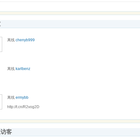
友
离线
chenyb999
离线
karlbenz
离线
ermybb
http://t.cn/R2vog2D
近访客