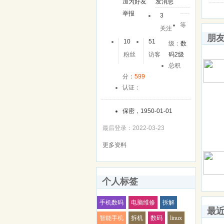
加为好友
发消息
举报
3
等
关注
朋
10
51
级：
数
粉丝
访客
码2级
总积
分：
599
认证：
保密，1950-01-01
最后登录：2022-03-23
更多资料
个人标签
手机数码
电脑维修
拆解
最
智能手机
拆机
数码
linux