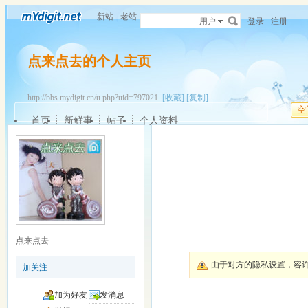
新站
老站
用户
登录
注册
点来点去的个人主页
http://bbs.mydigit.cn/u.php?uid=797021
[收藏]
[复制]
空
首页
新鲜事
帖子
个人资料
点来点去
由于对方的隐私设置，容
加关注
加为好友
发消息