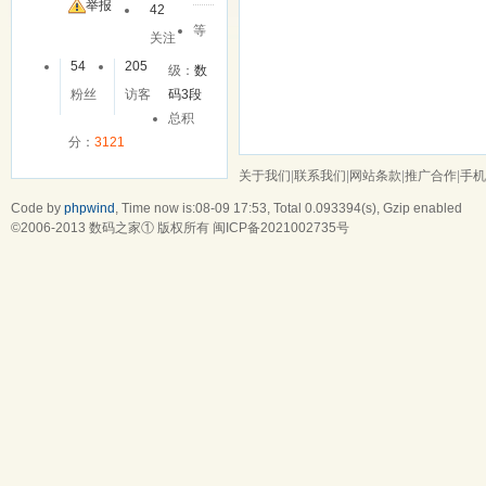
举报
42
等
关注
54
205
级：
数
粉丝
访客
码3段
总积
分：
3121
关于我们
|
联系我们
|
网站条款
|
推广合作
|
手机
Code by
phpwind
, Time now is:08-09 17:53,
Total 0.093394(s)
, Gzip enabled
©2006-2013
数码之家
① 版权所有
闽ICP备2021002735号