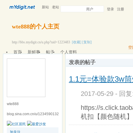
新站
老站
用户
登录
注册
wte888的个人主页
http://bbs.mydigit.cn/u.php?uid=1223483
[收藏]
[复制]
空
首页
新鲜事
帖子
个人资料
发表的帖子
1.1元=体验款3
2017-05-29 - 回
wte888
https://s.cli
blog.sina.com.cn/u/1234590132
机扣【颜色随机】 ￥
加关注