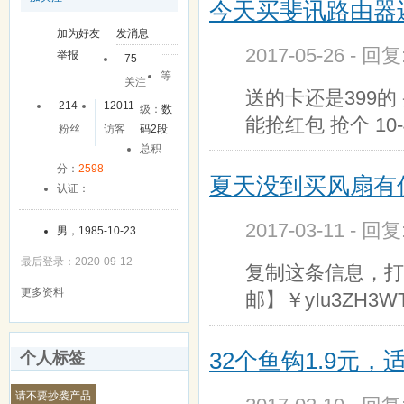
今天买斐讯路由器
加为好友
发消息
2017-05-26 - 回
举报
75
等
关注
送的卡还是399的
214
12011
级：
数
能抢红包 抢个 10
粉丝
访客
码2段
总积
分：
2598
夏天没到买风扇有
认证：
2017-03-11 - 回
男，1985-10-23
最后登录：2020-09-12
复制这条信息，打
更多资料
邮】￥yIu3ZH3WTLb￥
32个鱼钩1.9元
个人标签
请不要抄袭产品