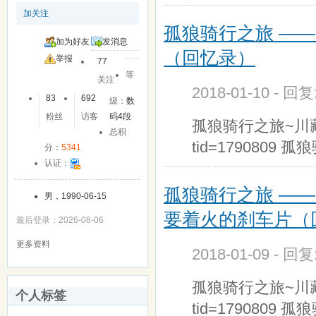
加关注
孤狼骑行之旅 —
加为好友
发消息
（回忆录）
举报
77
等
关注
2018-01-10 - 回
83
692
级：
数
粉丝
访客
码4段
孤狼骑行之旅~川藏传记第
总积
tid=1790809
分：
5341
认证：
孤狼骑行之旅 —
男，1990-06-15
要着火的刹车片（
最后登录：2026-08-06
更多资料
2018-01-09 - 回
孤狼骑行之旅~川藏传记第
个人标签
tid=1790809