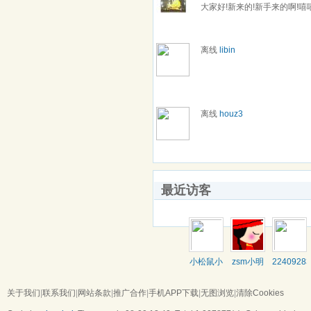
大家好!新来的!新手来的啊!嘻
离线
libin
离线
houz3
最近访客
小松鼠小
zsm小明
22409283
李子
关于我们
|
联系我们
|
网站条款
|
推广合作
|
手机APP下载
|
无图浏览
|
清除Cookies