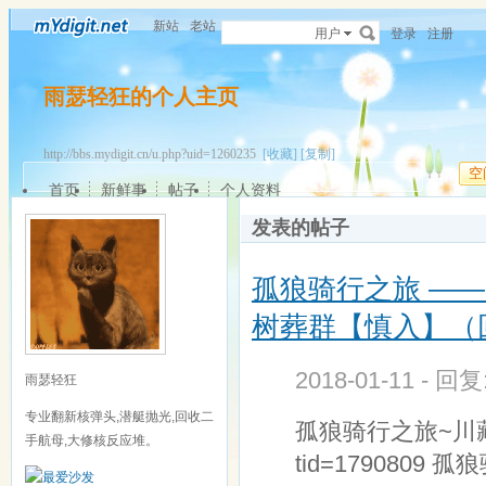
新站
老站
用户
登录
注册
雨瑟轻狂的个人主页
http://bbs.mydigit.cn/u.php?uid=1260235
[收藏]
[复制]
空
首页
新鲜事
帖子
个人资料
发表的帖子
孤狼骑行之旅 —
树葬群【慎入】（
2018-01-11 - 回
雨瑟轻狂
专业翻新核弹头,潜艇抛光,回收二
孤狼骑行之旅~川藏传记第
手航母,大修核反应堆。
tid=1790809