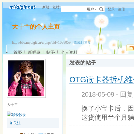
新站
老站
用户
登录
注册
大十艹的个人主页
http://bbs.mydigit.cn/u.php?uid=1688059
[收藏]
[复制]
空
首页
新鲜事
帖子
个人资料
发表的帖子
OTG读卡器拆机
2018-05-09 - 回
大十艹
换了小宝卡后，因
这货使用半个月躺
加关注