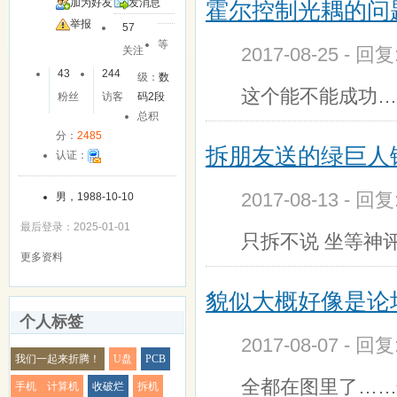
加为好友
发消息
霍尔控制光耦的问
举报
57
等
2017-08-25 - 回
关注
43
244
级：
数
这个能不能成功…
粉丝
访客
码2段
总积
分：
2485
拆朋友送的绿巨人
认证：
2017-08-13 - 回
男，1988-10-10
最后登录：2025-01-01
只拆不说 坐等神
更多资料
貌似大概好像是论
个人标签
2017-08-07 - 回
我们一起来折腾！
U盘
PCB
全都在图里了……
手机 计算机
收破烂
拆机