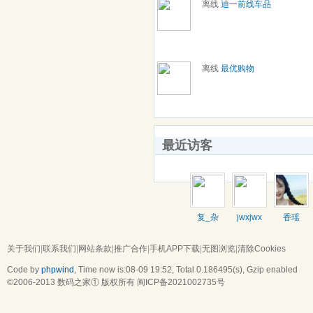
离线
迪一前线车品
离线
最优购物
最近访客
复_杂
jwxjwx
香瑶
关于我们
|
联系我们
|
网站条款
|
推广合作
|
手机APP下载
|
无图浏览
|
清除Cookies
Code by
phpwind
, Time now is:08-09 19:52,
Total 0.186495(s)
, Gzip enabled
©2006-2013
数码之家
① 版权所有
闽ICP备2021002735号