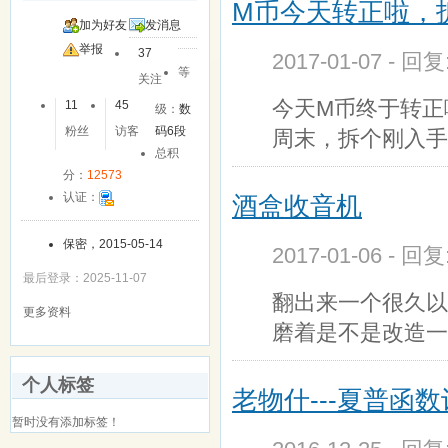
M币今天转正啦，
加为好友
发消息
举报
37
2017-01-07 - 回
等
关注
今天M币终于转正
11
45
级：
数
粉丝
访客
码6段
周末，拆个刚入手
总积
分：
12573
认证：
酒盒收音机
保密，2015-05-14
2017-01-06 - 回
最后登录：2025-11-07
翻出来一个很久以
更多资料
磨着是不是改造一
个人标签
老物什---夏普函
暂时没有添加标签！