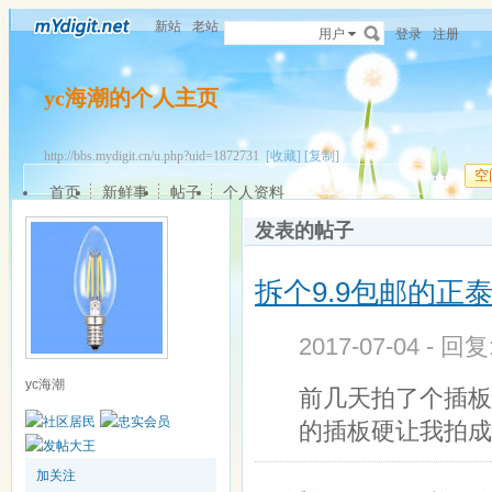
新站
老站
用户
登录
注册
yc海潮的个人主页
http://bbs.mydigit.cn/u.php?uid=1872731
[收藏]
[复制]
空
首页
新鲜事
帖子
个人资料
发表的帖子
拆个9.9包邮的正
2017-07-04 - 回
yc海潮
前几天拍了个插板
的插板硬让我拍成了
加关注