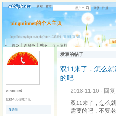
新站
老站
用户
登录
注册
pingminnet的个人主页
http://bbs.mydigit.cn/u.php?uid=1935891
[收藏]
[复制]
空
首页
新鲜事
帖子
个人资料
发表的帖子
双11来了，怎么
的吧
2018-11-10 - 回
pingminnet
这些今天你吃了没
双11来了，怎么
需要的吧，不要老
加关注