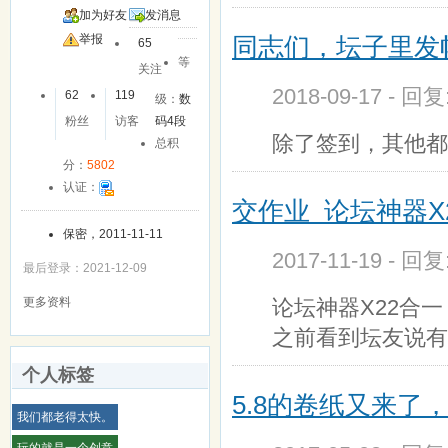
加为好友
发消息
同志们，坛子里发
举报
65
等
关注
2018-09-17 - 回
62
119
级：
数
粉丝
访客
码4段
除了签到，其他都
总积
分：
5802
认证：
交作业 论坛神器
保密，2011-11-11
2017-11-19 - 回
最后登录：2021-12-09
论坛神器X22合
更多资料
之前看到坛友说有
个人标签
5.8的卷纸又来
我们都老得太快。
玩的就是一个创意