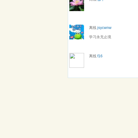
离线
jsycwnw
学习永无止境
离线
f16
最近访客
复_杂
关于我们
|
联系我们
|
网站条款
|
推广合作
|
手机APP下载
|
无图浏览
|
清除Cookies