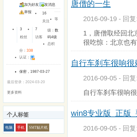
唐僧的一生
加为好友
发消息
举报
16
2016-09-19 - 回
等
关注
3
7
级：
数
1，唐僧取经回北
粉丝
访客
码4级
很吃惊：北京也有
总积
分：
338
认证：
自行车刹车很响很
保密，1987-03-27
2016-09-05 - 回
最后登录：2024-03-20
自行车刹车很响很
更多资料
win8专业版 正版
个人标签
2016-09-05 - 回
电脑
手机
SMT贴片机