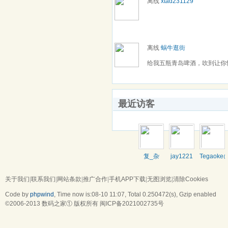
离线
xtad231129
离线
蜗牛逛街
给我五瓶青岛啤酒，吹到让你
最近访客
复_杂
jay1221
Tegaoke
关于我们
|
联系我们
|
网站条款
|
推广合作
|
手机APP下载
|
无图浏览
|
清除Cookies
Code by
phpwind
, Time now is:08-10 11:07,
Total 0.250472(s)
, Gzip enabled
©2006-2013
数码之家
① 版权所有
闽ICP备2021002735号