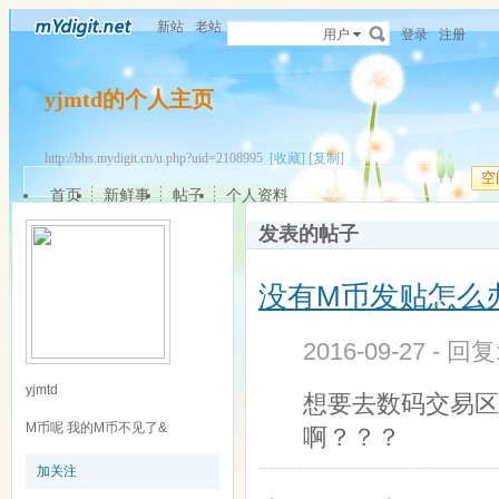
新站
老站
用户
登录
注册
yjmtd的个人主页
http://bbs.mydigit.cn/u.php?uid=2108995
[收藏]
[复制]
空
首页
新鲜事
帖子
个人资料
发表的帖子
没有M币发贴怎么
2016-09-27 - 回
yjmtd
想要去数码交易区
M币呢 我的M币不见了&
啊？？？
加关注