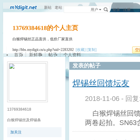
新站
老站
用户
登录
注册
13769384618的个人主页
白猴焊锡丝正品直供，低价厂家直供
http://bbs.mydigit.cn/u.php?uid=2283202
[收藏]
[复制]
空
首页
新鲜事
帖子
个人资料
发表的帖子
焊锡丝回馈坛友
2018-11-06 - 回
13769384618
白猴焊锡丝回馈坛
白猴焊锡丝及焊锡条
两卷起拍。SN63
加关注