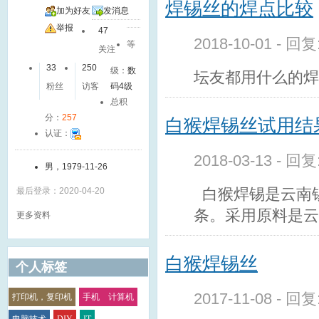
焊锡丝的焊点比较
加为好友
发消息
举报
47
2018-10-01 - 回
等
关注
33
250
级：
数
坛友都用什么的焊
粉丝
访客
码4级
总积
分：
257
白猴焊锡丝试用结
认证：
2018-03-13 - 回
男，1979-11-26
白猴焊锡是云南
最后登录：2020-04-20
条。采用原料是云
更多资料
白猴焊锡丝
个人标签
2017-11-08 - 回
打印机，复印机
手机 计算机
电脑技术
DIY
IT