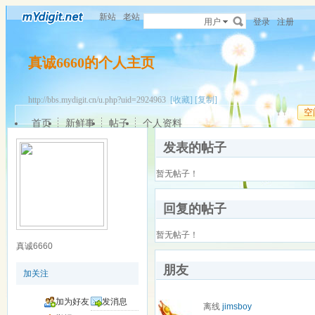
新站
老站
用户
登录
注册
真诚6660的个人主页
http://bbs.mydigit.cn/u.php?uid=2924963
[收藏]
[复制]
空
首页
新鲜事
帖子
个人资料
发表的帖子
暂无帖子！
回复的帖子
暂无帖子！
真诚6660
朋友
加关注
加为好友
发消息
离线
jimsboy