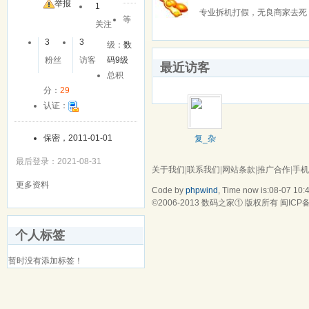
举报
1
专业拆机打假，无良商家去死
等
关注
3
3
级：
数
粉丝
访客
码9级
最近访客
总积
分：
29
认证：
保密，2011-01-01
复_杂
最后登录：2021-08-31
关于我们
|
联系我们
|
网站条款
|
推广合作
|
手机
更多资料
Code by
phpwind
, Time now is:08-07 10:
©2006-2013
数码之家
① 版权所有
闽ICP备
个人标签
暂时没有添加标签！