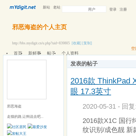
新站
老站
用户
登录
注册
邪恶海盗的个人主页
http://bbs.mydigit.cn/u.php?uid=839805
[收藏]
[复制]
空
首页
新鲜事
帖子
个人资料
发表的帖子
2016款 ThinkPa
眼 17.3英寸
2020-05-31 - 回
邪恶海盗
走猫的路,让狗说去吧...
2016款X1C 国行纯原
纹识别/成色靓 新款 M