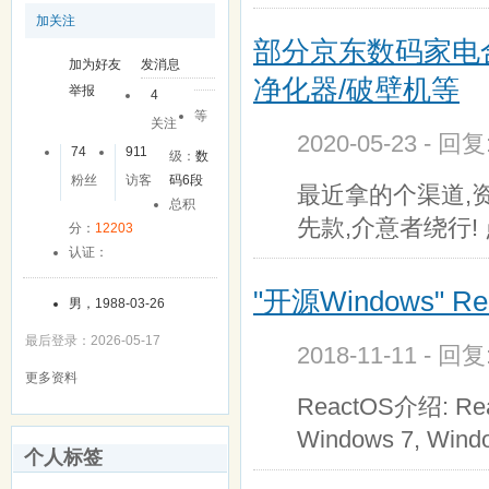
加关注
部分京东数码家电合
加为好友
发消息
净化器/破壁机等
举报
4
等
关注
2020-05-23 - 回
74
911
级：
数
粉丝
访客
码6段
最近拿的个渠道,资
总积
先款,介意者绕行!
分：
12203
认证：
"开源Windows" 
男，1988-03-26
最后登录：2026-05-17
2018-11-11 - 回
更多资料
ReactOS介绍: Re
Windows 7, Win
个人标签