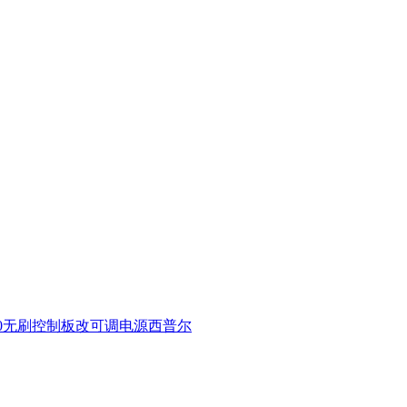
0
无刷控制板
改可调电源
西普尔