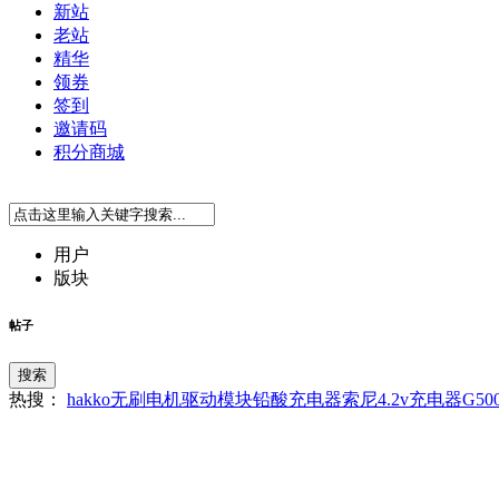
新站
老站
精华
领券
签到
邀请码
积分商城
用户
版块
帖子
搜索
热搜：
hakko
无刷电机驱动模块
铅酸充电器
索尼4.2v充电器
G50