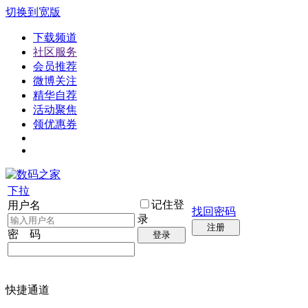
切换到宽版
下载频道
社区服务
会员推荐
微博关注
精华自荐
活动聚焦
领优惠券
下拉
记住登
用户名
找回密码
录
注册
密 码
登录
快捷通道