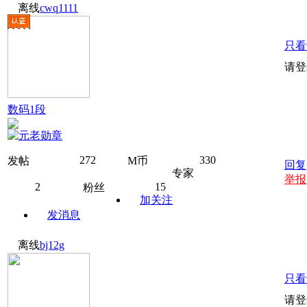
离线
cwq1111
只看
请登
数码1段
272
330
发帖
M币
回复
专家
举报
2
15
粉丝
加关注
发消息
离线
bj12g
只看
请登