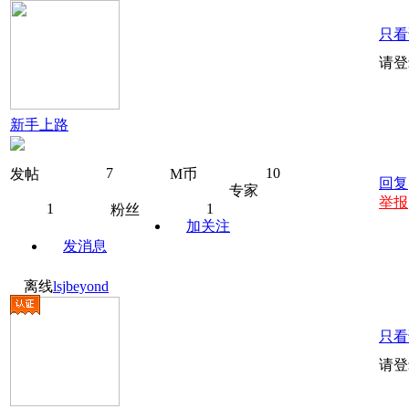
只看
请登
新手上路
7
10
发帖
M币
回复
专家
举报
1
1
粉丝
加关注
发消息
离线
lsjbeyond
只看
请登