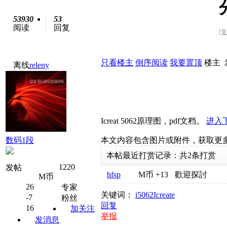
53930
53
阅读
回复
[
只看楼主
倒序阅读
我要置顶
楼主
离线
releny
Icreat 5062原理图，pdf文档。
进入
数码1段
本文内容包含图片或附件，获取更
本帖最近打赏记录：共
2
条打赏
1220
发帖
hfsp
M币
+13
歡迎探討
M币
26
专家
关键词：
i5062
Icreate
-7
粉丝
回复
16
加关注
举报
发消息