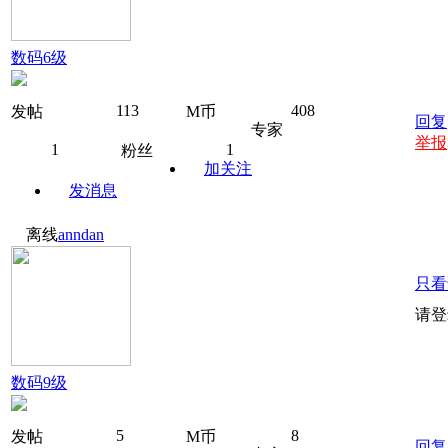
数码6级
113
408
发帖
M币
回复
专家
举报
1
1
粉丝
加关注
发消息
离线
anndan
只看
请登
数码9级
5
8
发帖
M币
回复