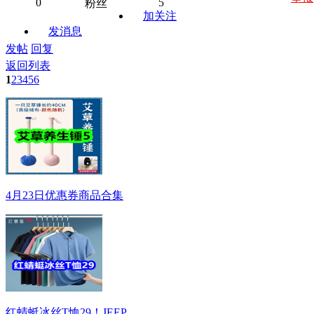
0
5
粉丝
加关注
发消息
发帖
回复
返回列表
1
2
3
4
5
6
4月23日优惠券商品合集
红蜻蜓冰丝T恤29！JEEP