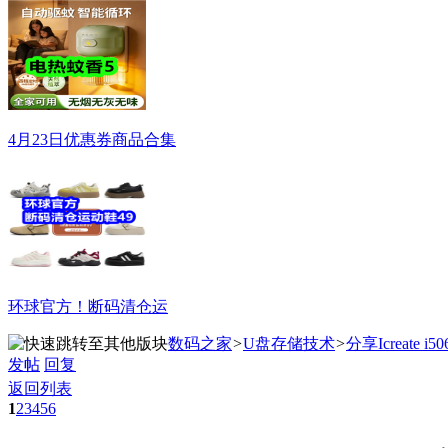
4月23日优惠券商品合集
环球官方！断码清仓运
数码之家
>
U盘存储技术
>
分享Icreate i
发帖
回复
返回列表
1
2
3
4
5
6