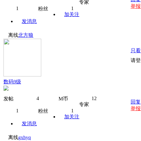
专家
举报
1
1
粉丝
加关注
发消息
离线
北方狼
只看
请登
数码9级
4
12
发帖
M币
回复
专家
举报
1
1
粉丝
加关注
发消息
离线
gxhyq