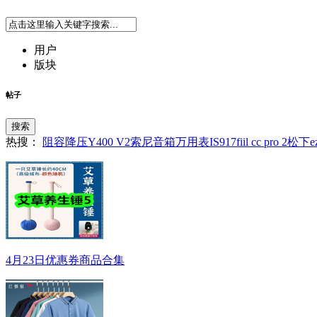
用户
版块
帖子
搜索
热搜：
阻容降压
Y400 V2
索尼音箱
万用表
IS917
fiil cc pro 2
松下ez
4月23日优惠券商品合集