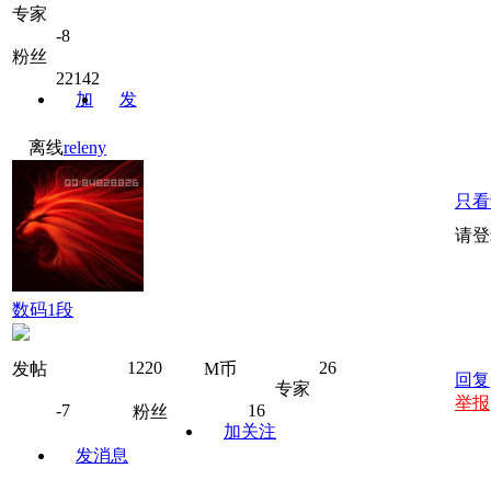
可以提前用M币兑换专家避免[/color]
专家
[color=red]本站从未投放过任何弹窗广
-8
览器问题，或者投诉宽带运营商[/color]
粉丝
22142
加
发
关注
消息
离线
releny
只看
请登
数码1段
1220
26
发帖
M币
回复
专家
举报
-7
16
粉丝
加关注
发消息