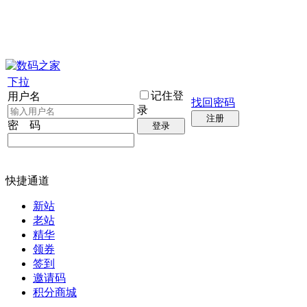
下拉
记住登
用户名
找回密码
录
注册
密 码
登录
快捷通道
新站
老站
精华
领券
签到
邀请码
积分商城