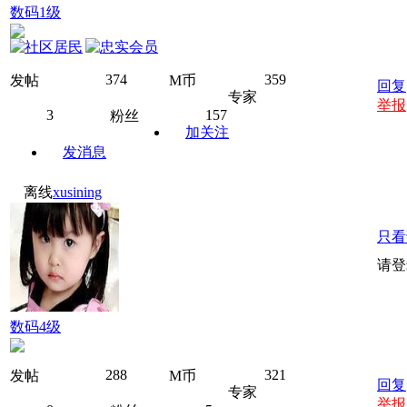
数码1级
374
359
发帖
M币
回复
专家
举报
3
157
粉丝
加关注
发消息
离线
xusining
只看
请登
数码4级
288
321
发帖
M币
回复
专家
举报