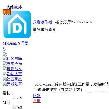
离线
家睦
只看该作者
1楼
发表于: 2007-06-16
请登录后查看
MyDigit.管理团
队
[color=green]减轻版主编辑工作量，发
问题请先搜索（在网站上方）
发帖
[color=red]接到举报或发现上传色情图片作为
回复
26719
不要发布交易信息、站务咨询、灌水帖等[/colo
举报
M币
马甲ID刷帖刷分、发帖机刷分刷回帖，发现一律
22563