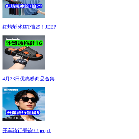
红蜻蜓冰丝T恤29！JEEP
4月23日优惠券商品合集
开车骑行墨镜9！jeepT