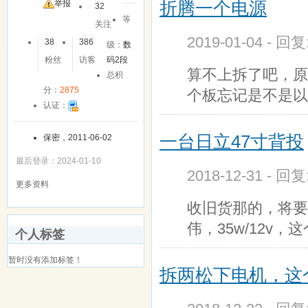
折腾一个电源
举报
32
等
关注
2019-01-04 - 回
38
386
级：
数
粉丝
访客
码2段
算不上拆了吧，原
总积
分：
2875
个板忘记是不是以
认证：
一台日立47寸背投
保密，2011-06-02
最后登录：2024-01-10
2018-12-31 - 回
更多资料
收旧货那的，将要
伟，35w/12v
个人标签
暂时没有添加标签！
拆两松下电机，这