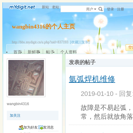
新站
老站
用户
登录
注册
wangbin4316的个人主页
http://bbs.mydigit.cn/u.php?uid=837193
[收藏]
[复制]
空
首页
新鲜事
帖子
个人资料
发表的帖子
氩弧焊机维修
2019-01-10 - 回
wangbin4316
故障是不易起弧，
常，然后就放角落
加关注
加为好友
发消息